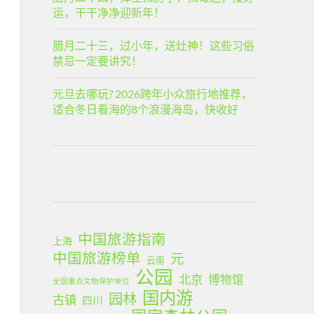
运，干干净净迎新年！
腊月二十三，过小年，送灶神！这些习俗
禁忌一定要讲究！
元旦去哪玩? 2026跨年小众旅行地推荐，
适合冬日看海的8个浪漫海岛，快收好
中国旅游指南
上海
中国旅游榜单
元
云南
公园
北京
博物馆
全国重点文物保护单位
国内游
园林
古镇
四川