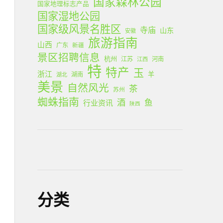
国家森林公园
国家地理标志产品
国家湿地公园
国家级风景名胜区
寺庙
山东
安徽
旅游指南
山西
广东
新疆
景区招聘信息
杭州
江苏
河南
江西
特
特产
玉
浙江
羊
湖南
湖北
美景
自然风光
茶
苏州
蜘蛛指南
酒
鱼
行业资讯
陕西
分类