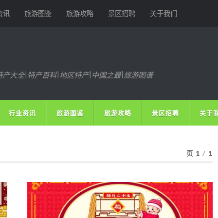
资讯
旅游图鉴
旅游攻略
景区招聘
关于我们
特产大全|特产百科|地区特产|中国之最|旅游图谱
行业资讯
旅游图鉴
旅游攻略
景区招聘
关于
页 1
/
1