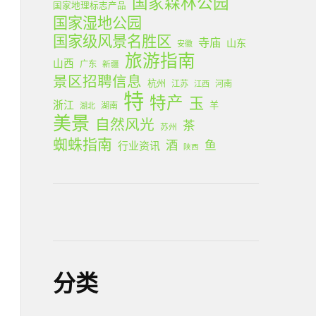
国家森林公园
国家地理标志产品
国家湿地公园
国家级风景名胜区
寺庙
山东
安徽
旅游指南
山西
广东
新疆
景区招聘信息
杭州
江苏
河南
江西
特
特产
玉
浙江
羊
湖南
湖北
美景
自然风光
茶
苏州
蜘蛛指南
酒
鱼
行业资讯
陕西
分类