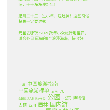
运，干干净净迎新年！
腊月二十三，过小年，送灶神！这些习俗
禁忌一定要讲究！
元旦去哪玩? 2026跨年小众旅行地推荐，
适合冬日看海的8个浪漫海岛，快收好
中国旅游指南
上海
中国旅游榜单
元
云南
公园
北京
博物馆
全国重点文物保护单位
国内游
园林
古镇
四川