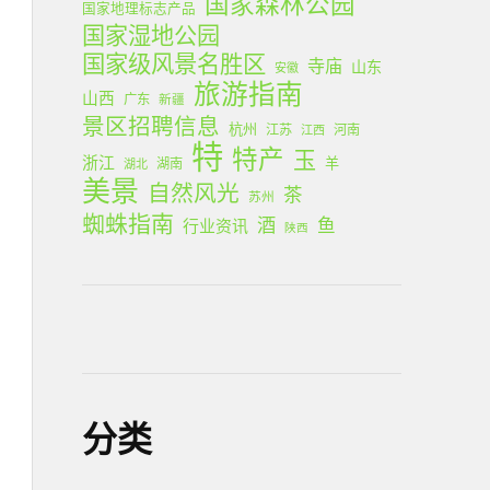
国家森林公园
国家地理标志产品
国家湿地公园
国家级风景名胜区
寺庙
山东
安徽
旅游指南
山西
广东
新疆
景区招聘信息
杭州
江苏
河南
江西
特
特产
玉
浙江
羊
湖南
湖北
美景
自然风光
茶
苏州
蜘蛛指南
酒
鱼
行业资讯
陕西
分类