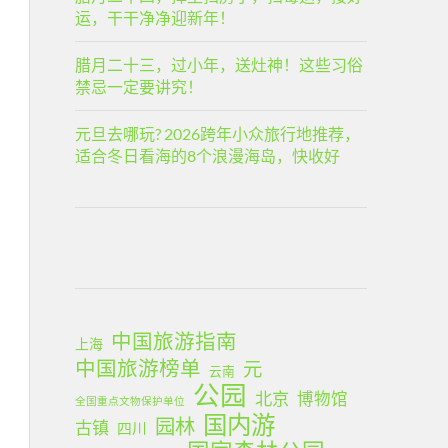
运，干干净净迎新年！
腊月二十三，过小年，送灶神！这些习俗
禁忌一定要讲究！
元旦去哪玩? 2026跨年小众旅行地推荐，
适合冬日看海的8个浪漫海岛，快收好
中国旅游指南
上海
中国旅游榜单
元
云南
公园
北京
博物馆
全国重点文物保护单位
国内游
园林
古镇
四川