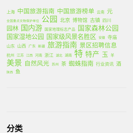
中国旅游指南
中国旅游榜单
元
上海
云南
公园
北京
古镇
博物馆
四川
全国重点文物保护单位
国内游
国家森林公园
园林
国家地理标志产品
国家湿地公园
国家级风景名胜区
寺庙
安徽
旅游指南
景区招聘信息
山西
山东
广东
新疆
特
特产
玉
浙江
杭州
羊
江苏
河南
湖南
江西
湖北
美景
蜘蛛指南
自然风光
茶
酒
行业资讯
苏州
鱼
陕西
分类