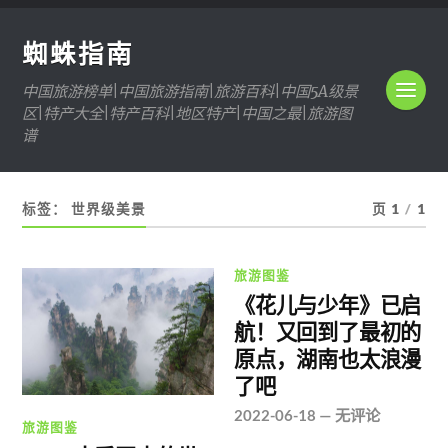
蜘蛛指南
中国旅游榜单|中国旅游指南|旅游百科|中国5A级景
区|特产大全|特产百科|地区特产|中国之最|旅游图
谱
标签：
世界级美景
页 1
/
1
旅游图鉴
《花儿与少年》已启
航！又回到了最初的
原点，湖南也太浪漫
了吧
2022-06-18
—
无评论
旅游图鉴