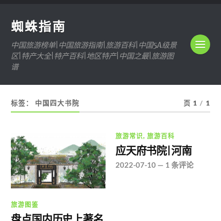
蜘蛛指南
中国旅游榜单|中国旅游指南|旅游百科|中国5A级景
区|特产大全|特产百科|地区特产|中国之最|旅游图
谱
标签：
中国四大书院
页 1
/
1
旅游常识
,
旅游百科
应天府书院|河南
2022-07-10
—
1 条评论
旅游图鉴
盘点国内历史上著名