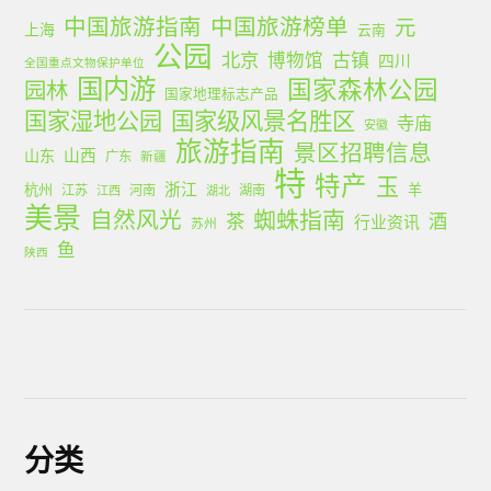
中国旅游指南
中国旅游榜单
元
上海
云南
公园
北京
古镇
博物馆
四川
全国重点文物保护单位
国内游
国家森林公园
园林
国家地理标志产品
国家湿地公园
国家级风景名胜区
寺庙
安徽
旅游指南
景区招聘信息
山西
山东
广东
新疆
特
特产
玉
浙江
杭州
羊
江苏
河南
湖南
江西
湖北
美景
蜘蛛指南
自然风光
茶
酒
行业资讯
苏州
鱼
陕西
分类