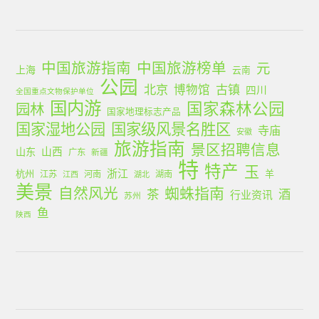
中国旅游指南
中国旅游榜单
元
上海
云南
公园
北京
古镇
博物馆
四川
全国重点文物保护单位
国内游
国家森林公园
园林
国家地理标志产品
国家湿地公园
国家级风景名胜区
寺庙
安徽
旅游指南
景区招聘信息
山西
山东
广东
新疆
特
特产
玉
浙江
杭州
羊
江苏
河南
湖南
江西
湖北
美景
蜘蛛指南
自然风光
茶
酒
行业资讯
苏州
鱼
陕西