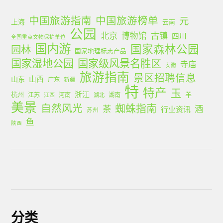
中国旅游指南
中国旅游榜单
元
上海
云南
公园
北京
古镇
博物馆
四川
全国重点文物保护单位
国内游
国家森林公园
园林
国家地理标志产品
国家湿地公园
国家级风景名胜区
寺庙
安徽
旅游指南
景区招聘信息
山西
山东
广东
新疆
特
特产
玉
浙江
杭州
羊
江苏
河南
湖南
江西
湖北
美景
蜘蛛指南
自然风光
茶
酒
行业资讯
苏州
鱼
陕西
分类