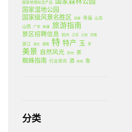
国家森林公园
国家地理标志产品
国家湿地公园
国家级风景名胜区
寺庙
山东
安徽
旅游指南
山西
广东
新疆
景区招聘信息
杭州
江苏
河南
江西
特
特产
玉
浙江
羊
湖南
湖北
美景
自然风光
茶
苏州
蜘蛛指南
酒
鱼
行业资讯
陕西
分类