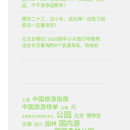
运，干干净净迎新年！
腊月二十三，过小年，送灶神！这些习俗
禁忌一定要讲究！
元旦去哪玩? 2026跨年小众旅行地推荐，
适合冬日看海的8个浪漫海岛，快收好
中国旅游指南
上海
中国旅游榜单
元
云南
公园
北京
博物馆
全国重点文物保护单位
国内游
园林
古镇
四川