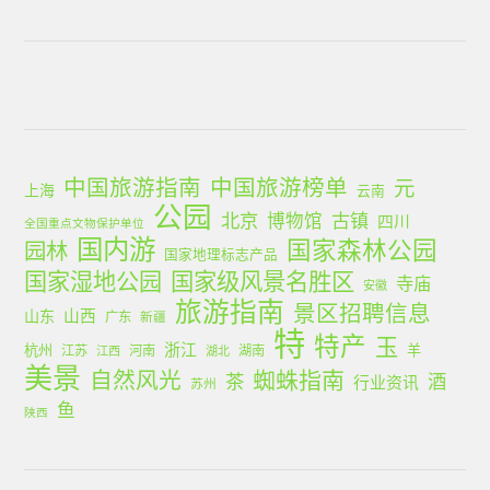
中国旅游指南
中国旅游榜单
元
上海
云南
公园
北京
古镇
博物馆
四川
全国重点文物保护单位
国内游
国家森林公园
园林
国家地理标志产品
国家湿地公园
国家级风景名胜区
寺庙
安徽
旅游指南
景区招聘信息
山西
山东
广东
新疆
特
特产
玉
浙江
杭州
羊
江苏
河南
湖南
江西
湖北
美景
蜘蛛指南
自然风光
茶
酒
行业资讯
苏州
鱼
陕西