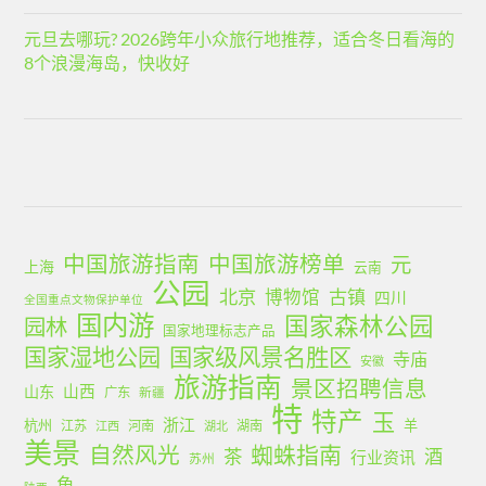
元旦去哪玩? 2026跨年小众旅行地推荐，适合冬日看海的
8个浪漫海岛，快收好
中国旅游指南
中国旅游榜单
元
上海
云南
公园
北京
古镇
博物馆
四川
全国重点文物保护单位
国内游
国家森林公园
园林
国家地理标志产品
国家湿地公园
国家级风景名胜区
寺庙
安徽
旅游指南
景区招聘信息
山西
山东
广东
新疆
特
特产
玉
浙江
杭州
羊
江苏
河南
湖南
江西
湖北
美景
蜘蛛指南
自然风光
茶
酒
行业资讯
苏州
鱼