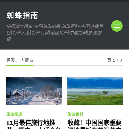
蜘蛛指南
中国旅游榜单|中国旅游指南|旅游百科|中国5A级景
区|特产大全|特产百科|地区特产|中国之最|旅游图
谱
标签：
内蒙古
页 1
/
7
旅游图鉴
旅游百科
12月最佳旅行地推
收藏！中国国家重要