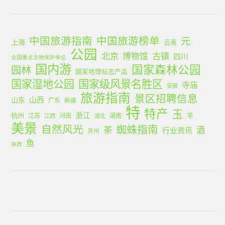
中国旅游指南
中国旅游榜单
元
上海
云南
公园
北京
古镇
博物馆
四川
全国重点文物保护单位
国内游
国家森林公园
园林
国家地理标志产品
国家湿地公园
国家级风景名胜区
寺庙
安徽
旅游指南
景区招聘信息
山西
山东
广东
新疆
特
特产
玉
浙江
杭州
羊
江苏
河南
湖南
江西
湖北
美景
蜘蛛指南
自然风光
茶
酒
行业资讯
苏州
鱼
陕西