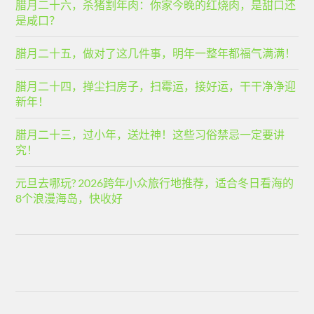
腊月二十六，杀猪割年肉：你家今晚的红烧肉，是甜口还
是咸口？
腊月二十五，做对了这几件事，明年一整年都福气满满！
腊月二十四，掸尘扫房子，扫霉运，接好运，干干净净迎
新年！
腊月二十三，过小年，送灶神！这些习俗禁忌一定要讲
究！
元旦去哪玩? 2026跨年小众旅行地推荐，适合冬日看海的
8个浪漫海岛，快收好