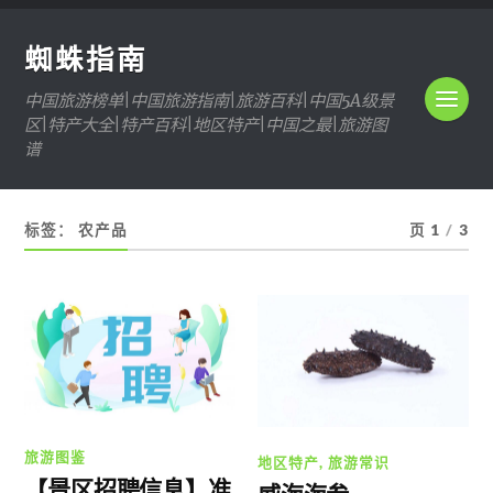
蜘蛛指南
中国旅游榜单|中国旅游指南|旅游百科|中国5A级景
区|特产大全|特产百科|地区特产|中国之最|旅游图
谱
标签：
农产品
页 1
/
3
旅游图鉴
地区特产
,
旅游常识
【景区招聘信息】准