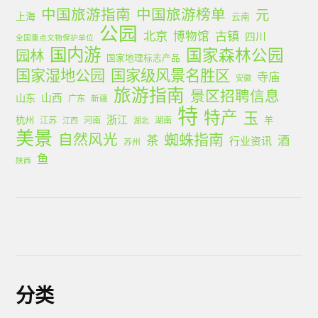
中国旅游指南
中国旅游榜单
元
上海
云南
公园
北京
古镇
博物馆
四川
全国重点文物保护单位
国内游
国家森林公园
园林
国家地理标志产品
国家湿地公园
国家级风景名胜区
寺庙
安徽
旅游指南
景区招聘信息
山西
山东
广东
新疆
特
特产
玉
浙江
杭州
羊
江苏
河南
湖南
江西
湖北
美景
蜘蛛指南
自然风光
茶
酒
行业资讯
苏州
鱼
陕西
分类