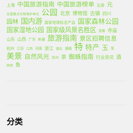
中国旅游指南
中国旅游榜单
元
上海
云南
公园
北京
古镇
博物馆
四川
全国重点文物保护单位
国内游
国家森林公园
园林
国家地理标志产品
国家湿地公园
国家级风景名胜区
寺庙
安徽
旅游指南
景区招聘信息
山西
山东
广东
新疆
特
特产
玉
浙江
杭州
羊
江苏
河南
湖南
江西
湖北
美景
蜘蛛指南
自然风光
茶
酒
行业资讯
苏州
鱼
陕西
分类