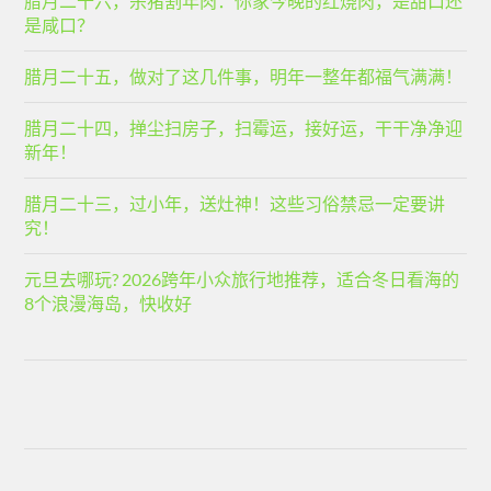
腊月二十六，杀猪割年肉：你家今晚的红烧肉，是甜口还
是咸口？
腊月二十五，做对了这几件事，明年一整年都福气满满！
腊月二十四，掸尘扫房子，扫霉运，接好运，干干净净迎
新年！
腊月二十三，过小年，送灶神！这些习俗禁忌一定要讲
究！
元旦去哪玩? 2026跨年小众旅行地推荐，适合冬日看海的
8个浪漫海岛，快收好