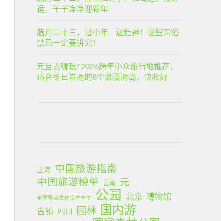
运，干干净净迎新年！
腊月二十三，过小年，送灶神！这些习俗
禁忌一定要讲究！
元旦去哪玩? 2026跨年小众旅行地推荐，
适合冬日看海的8个浪漫海岛，快收好
中国旅游指南
上海
中国旅游榜单
元
云南
公园
北京
博物馆
全国重点文物保护单位
国内游
园林
古镇
四川