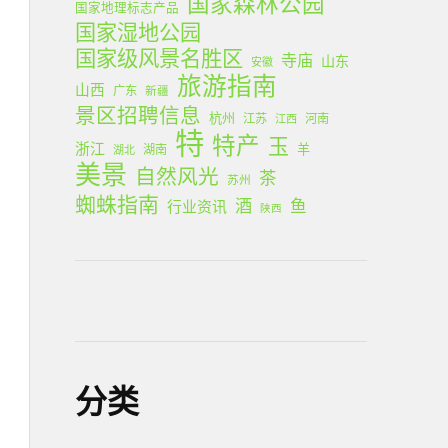
国家森林公园
国家地理标志产品
国家湿地公园
国家级风景名胜区
寺庙
山东
安徽
旅游指南
山西
广东
新疆
景区招聘信息
杭州
江苏
河南
江西
特
特产
玉
浙江
羊
湖南
湖北
美景
自然风光
茶
苏州
蜘蛛指南
酒
鱼
行业资讯
陕西
分类