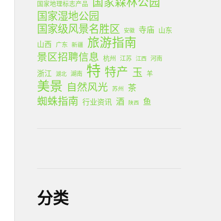
国家森林公园
国家地理标志产品
国家湿地公园
国家级风景名胜区
寺庙
山东
安徽
旅游指南
山西
广东
新疆
景区招聘信息
杭州
江苏
河南
江西
特
特产
玉
浙江
羊
湖南
湖北
美景
自然风光
茶
苏州
蜘蛛指南
酒
鱼
行业资讯
陕西
分类