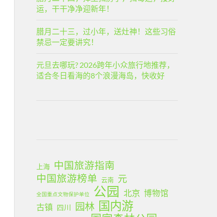
运，干干净净迎新年！
腊月二十三，过小年，送灶神！这些习俗
禁忌一定要讲究！
元旦去哪玩? 2026跨年小众旅行地推荐，
适合冬日看海的8个浪漫海岛，快收好
中国旅游指南
上海
中国旅游榜单
元
云南
公园
北京
博物馆
全国重点文物保护单位
国内游
园林
古镇
四川