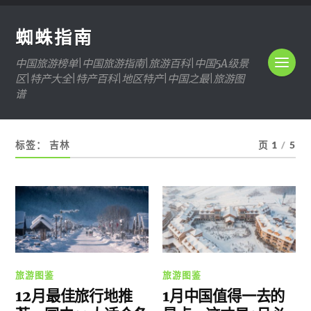
蜘蛛指南
中国旅游榜单|中国旅游指南|旅游百科|中国5A级景
区|特产大全|特产百科|地区特产|中国之最|旅游图
谱
标签：
吉林
页 1
/
5
旅游图鉴
旅游图鉴
12月最佳旅行地推
1月中国值得一去的