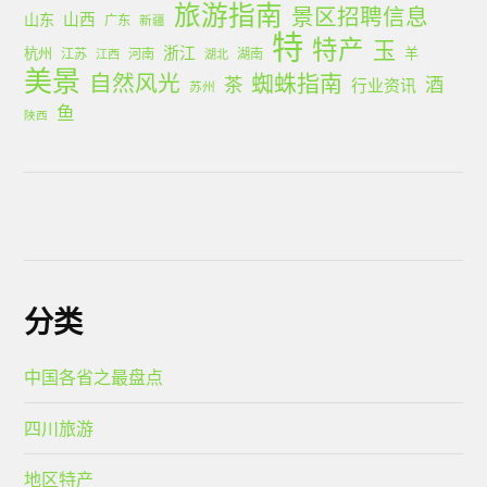
旅游指南
景区招聘信息
山西
山东
广东
新疆
特
特产
玉
浙江
杭州
羊
江苏
河南
湖南
江西
湖北
美景
蜘蛛指南
自然风光
茶
酒
行业资讯
苏州
鱼
陕西
分类
中国各省之最盘点
四川旅游
地区特产