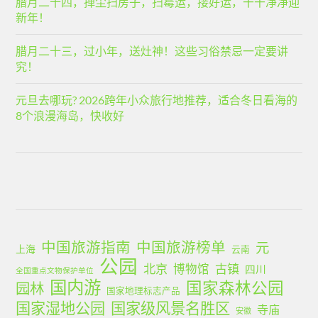
腊月二十四，掸尘扫房子，扫霉运，接好运，干干净净迎
新年！
腊月二十三，过小年，送灶神！这些习俗禁忌一定要讲
究！
元旦去哪玩? 2026跨年小众旅行地推荐，适合冬日看海的
8个浪漫海岛，快收好
中国旅游指南
中国旅游榜单
元
上海
云南
公园
北京
古镇
博物馆
四川
全国重点文物保护单位
国内游
国家森林公园
园林
国家地理标志产品
国家湿地公园
国家级风景名胜区
寺庙
安徽