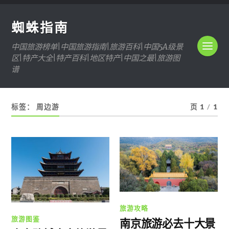
蜘蛛指南
中国旅游榜单|中国旅游指南|旅游百科|中国5A级景
区|特产大全|特产百科|地区特产|中国之最|旅游图
谱
标签：
周边游
页 1
/
1
旅游攻略
旅游图鉴
南京旅游必去十大景