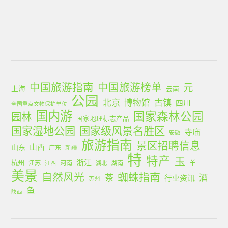
中国旅游指南
中国旅游榜单
元
上海
云南
公园
北京
古镇
博物馆
四川
全国重点文物保护单位
国内游
国家森林公园
园林
国家地理标志产品
国家湿地公园
国家级风景名胜区
寺庙
安徽
旅游指南
景区招聘信息
山西
山东
广东
新疆
特
特产
玉
浙江
杭州
羊
江苏
河南
湖南
江西
湖北
美景
蜘蛛指南
自然风光
茶
酒
行业资讯
苏州
鱼
陕西