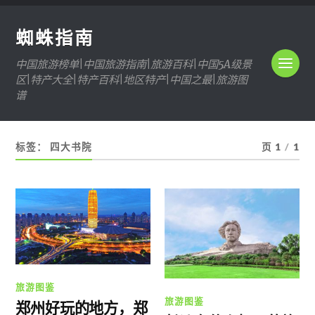
蜘蛛指南
中国旅游榜单|中国旅游指南|旅游百科|中国5A级景
区|特产大全|特产百科|地区特产|中国之最|旅游图
谱
标签：
四大书院
页 1
/
1
旅游图鉴
旅游图鉴
郑州好玩的地方，郑