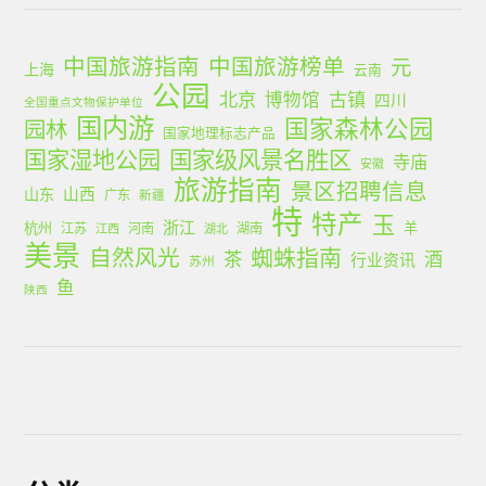
中国旅游指南
中国旅游榜单
元
上海
云南
公园
北京
古镇
博物馆
四川
全国重点文物保护单位
国内游
国家森林公园
园林
国家地理标志产品
国家湿地公园
国家级风景名胜区
寺庙
安徽
旅游指南
景区招聘信息
山西
山东
广东
新疆
特
特产
玉
浙江
杭州
羊
江苏
河南
湖南
江西
湖北
美景
蜘蛛指南
自然风光
茶
酒
行业资讯
苏州
鱼
陕西