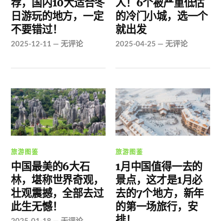
荐，国内10大适合冬
人！6个被严重低估
日游玩的地方，一定
的冷门小城，选一个
不要错过！
就出发
2025-12-11
—
无评论
2025-04-25
—
无评论
旅游图鉴
旅游图鉴
中国最美的6大石
1月中国值得一去的
林，堪称世界奇观，
景点，这才是1月必
壮观震撼，全部去过
去的7个地方，新年
此生无憾！
的第一场旅行，安
排！
2025-01-18
—
无评论