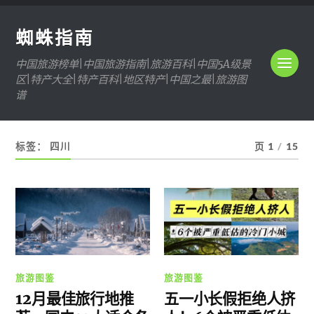
蜘蛛指南
中国旅游榜单|中国旅游指南|旅游百科|中国5A级景
区|特产大全|特产百科|地区特产|中国之最|旅游图
谱
标签：
四川
页 1
/
15
旅游图鉴
旅游图鉴
12月最佳旅行地推
五一小长假拒绝人挤