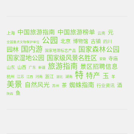
中国旅游指南
中国旅游榜单
元
上海
云南
公园
北京
古镇
博物馆
四川
全国重点文物保护单位
国内游
国家森林公园
园林
国家地理标志产品
国家湿地公园
国家级风景名胜区
寺庙
安徽
旅游指南
景区招聘信息
山西
山东
广东
新疆
特
特产
玉
浙江
杭州
羊
江苏
河南
湖南
江西
湖北
美景
蜘蛛指南
自然风光
茶
酒
行业资讯
苏州
鱼
陕西