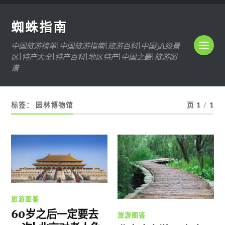
蜘蛛指南
中国旅游榜单|中国旅游指南|旅游百科|中国5A级景
区|特产大全|特产百科|地区特产|中国之最|旅游图
谱
标签：
园林博物馆
页 1
/
1
旅游图鉴
60岁之后一定要去
旅游图鉴