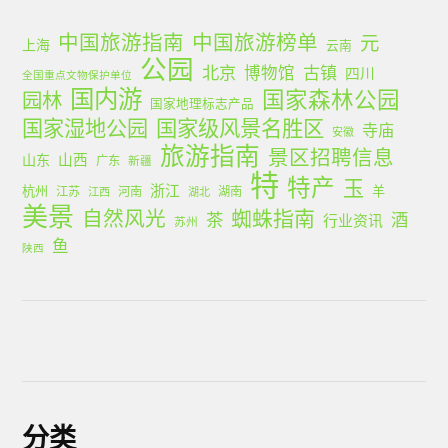
中国旅游指南
中国旅游榜单
元
上海
云南
公园
北京
古镇
博物馆
四川
全国重点文物保护单位
国内游
国家森林公园
园林
国家地理标志产品
国家湿地公园
国家级风景名胜区
寺庙
安徽
旅游指南
景区招聘信息
山西
山东
广东
新疆
特
特产
玉
浙江
杭州
羊
江苏
河南
湖南
江西
湖北
美景
蜘蛛指南
自然风光
茶
酒
行业资讯
苏州
鱼
陕西
分类