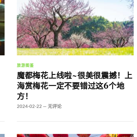
旅游图鉴
魔都梅花上线啦~很美很震撼！上
海赏梅花一定不要错过这6个地
方！
2024-02-22
—
无评论