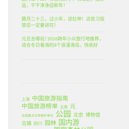
运，干干净净迎新年！
腊月二十三，过小年，送灶神！这些习俗
禁忌一定要讲究！
元旦去哪玩? 2026跨年小众旅行地推荐，
适合冬日看海的8个浪漫海岛，快收好
中国旅游指南
上海
中国旅游榜单
元
云南
公园
北京
博物馆
全国重点文物保护单位
国内游
园林
古镇
四川