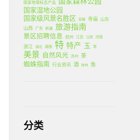
国家森林公园
国家地理标志产品
国家湿地公园
国家级风景名胜区
寺庙
山东
安徽
旅游指南
山西
广东
新疆
景区招聘信息
杭州
江苏
河南
江西
特
特产
玉
浙江
羊
湖南
湖北
美景
自然风光
茶
苏州
蜘蛛指南
酒
鱼
行业资讯
陕西
分类