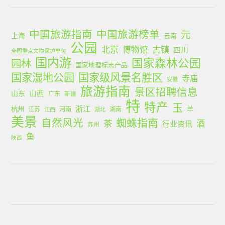
中国旅游指南
中国旅游榜单
元
上海
云南
公园
北京
古镇
博物馆
四川
全国重点文物保护单位
国内游
国家森林公园
园林
国家地理标志产品
国家湿地公园
国家级风景名胜区
寺庙
安徽
旅游指南
景区招聘信息
山西
山东
广东
新疆
特
特产
玉
浙江
杭州
羊
江苏
河南
湖南
江西
湖北
美景
蜘蛛指南
自然风光
茶
酒
行业资讯
苏州
鱼
陕西