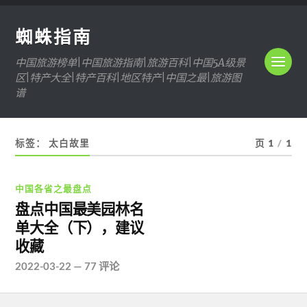
蜘蛛指南
中国旅游榜单|中国旅游指南|旅游百科|中国5A级景
区|特产大全|特产百科|地区特产|中国之最|旅游图
谱
标签：
太白故里
页 1
/
1
中国各省之最盘点
盘点中国最美园林名
单大全（下），建议
收藏
2022-03-22
—
77 评论