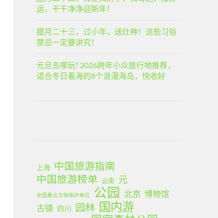
运，干干净净迎新年！
腊月二十三，过小年，送灶神！这些习俗
禁忌一定要讲究！
元旦去哪玩? 2026跨年小众旅行地推荐，
适合冬日看海的8个浪漫海岛，快收好
中国旅游指南
上海
中国旅游榜单
元
云南
公园
北京
博物馆
全国重点文物保护单位
国内游
园林
古镇
四川