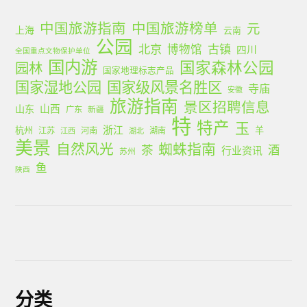
中国旅游指南
中国旅游榜单
元
上海
云南
公园
北京
古镇
博物馆
四川
全国重点文物保护单位
国内游
国家森林公园
园林
国家地理标志产品
国家湿地公园
国家级风景名胜区
寺庙
安徽
旅游指南
景区招聘信息
山西
山东
广东
新疆
特
特产
玉
浙江
杭州
羊
江苏
河南
湖南
江西
湖北
美景
蜘蛛指南
自然风光
茶
酒
行业资讯
苏州
鱼
陕西
分类