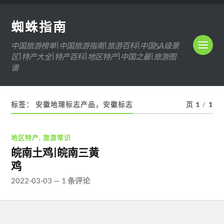
蜘蛛指南
中国旅游榜单|中国旅游指南|旅游百科|中国5A级景
区|特产大全|特产百科|地区特产|中国之最|旅游图
谱
标签：
安徽地理标志产品，安徽标志
页 1
/
1
地区特产
,
旅游常识
皖南土鸡|皖南三黄
鸡
2022-03-03
—
1 条评论