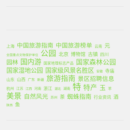
中国旅游指南
中国旅游榜单
元
上海
云南
公园
北京
古镇
博物馆
四川
全国重点文物保护单位
国内游
国家森林公园
园林
国家地理标志产品
国家湿地公园
国家级风景名胜区
寺庙
安徽
旅游指南
景区招聘信息
山西
山东
广东
新疆
特
特产
玉
浙江
杭州
羊
江苏
河南
湖南
江西
湖北
美景
蜘蛛指南
自然风光
茶
酒
行业资讯
苏州
鱼
陕西