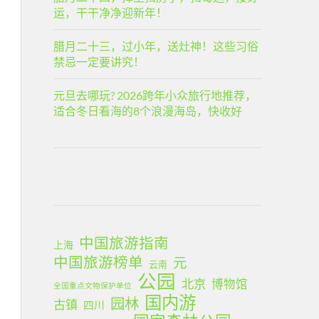
运，干干净净迎新年！
腊月二十三，过小年，送灶神！这些习俗
禁忌一定要讲究！
元旦去哪玩? 2026跨年小众旅行地推荐，
适合冬日看海的8个浪漫海岛，快收好
中国旅游指南
上海
中国旅游榜单
元
云南
公园
北京
博物馆
全国重点文物保护单位
国内游
园林
古镇
四川