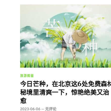
旅游图鉴
今日芒种，在北京这6处免费森
秘境里清爽一下，惊艳绝美又治
愈
2023-06-06
—
无评论