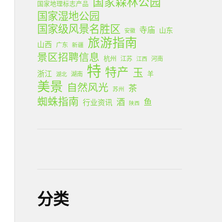
国家森林公园
国家地理标志产品
国家湿地公园
国家级风景名胜区
寺庙
山东
安徽
旅游指南
山西
广东
新疆
景区招聘信息
杭州
江苏
河南
江西
特
特产
玉
浙江
羊
湖南
湖北
美景
自然风光
茶
苏州
蜘蛛指南
酒
鱼
行业资讯
陕西
分类