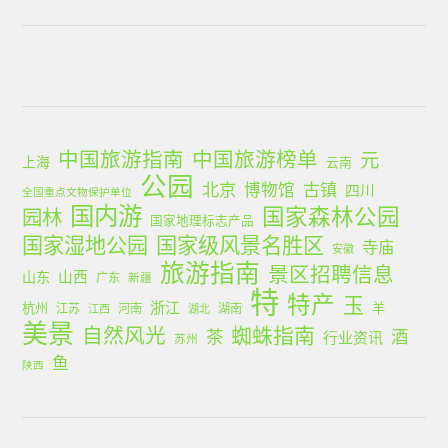
中国旅游指南
中国旅游榜单
元
上海
云南
公园
北京
古镇
博物馆
四川
全国重点文物保护单位
国内游
国家森林公园
园林
国家地理标志产品
国家湿地公园
国家级风景名胜区
寺庙
安徽
旅游指南
景区招聘信息
山西
山东
广东
新疆
特
特产
玉
浙江
杭州
羊
江苏
河南
湖南
江西
湖北
美景
蜘蛛指南
自然风光
茶
酒
行业资讯
苏州
鱼
陕西