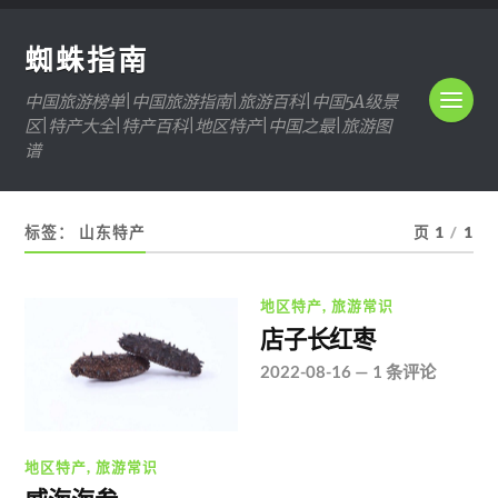
蜘蛛指南
中国旅游榜单|中国旅游指南|旅游百科|中国5A级景
区|特产大全|特产百科|地区特产|中国之最|旅游图
谱
标签：
山东特产
页 1
/
1
地区特产
,
旅游常识
店子长红枣
2022-08-16
—
1 条评论
地区特产
,
旅游常识