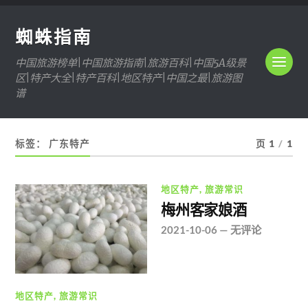
蜘蛛指南
中国旅游榜单|中国旅游指南|旅游百科|中国5A级景
区|特产大全|特产百科|地区特产|中国之最|旅游图
谱
标签：
广东特产
页 1
/
1
地区特产
,
旅游常识
梅州客家娘酒
2021-10-06
—
无评论
地区特产
,
旅游常识