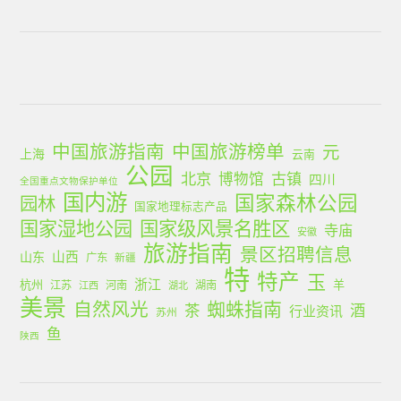
中国旅游指南
中国旅游榜单
元
上海
云南
公园
北京
古镇
博物馆
四川
全国重点文物保护单位
国内游
国家森林公园
园林
国家地理标志产品
国家湿地公园
国家级风景名胜区
寺庙
安徽
旅游指南
景区招聘信息
山西
山东
广东
新疆
特
特产
玉
浙江
杭州
羊
江苏
河南
湖南
江西
湖北
美景
蜘蛛指南
自然风光
茶
酒
行业资讯
苏州
鱼
陕西