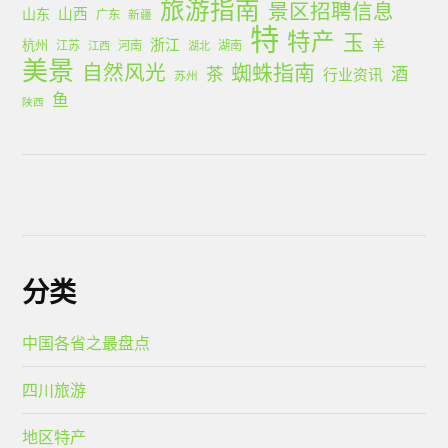
旅游指南
景区招聘信息
山西
山东
广东
新疆
特
特产
玉
浙江
杭州
羊
江苏
河南
湖南
江西
湖北
美景
蜘蛛指南
自然风光
茶
酒
行业资讯
苏州
鱼
陕西
分类
中国各省之最盘点
四川旅游
地区特产