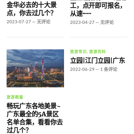
金华必去的十大景
工，点开即可报名，
点，你去过几个？
从速······
2023-07-27
—
无评论
2023-04-27
—
无评论
旅游常识
,
旅游百科
立园|江门立园|广东
2022-06-29
—
1 条评论
旅游图鉴
畅玩广东各地美景~
广东最全的5A景区
名单合集，看看你去
过几个？