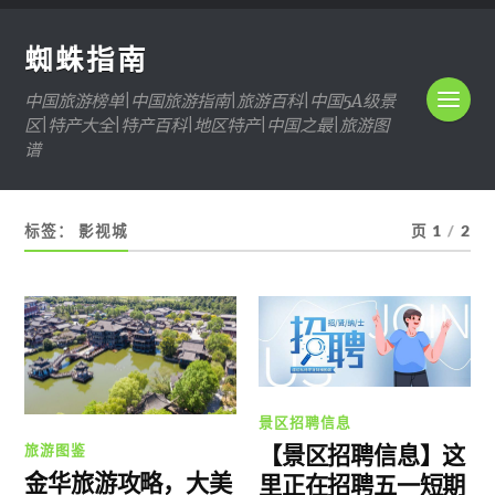
蜘蛛指南
中国旅游榜单|中国旅游指南|旅游百科|中国5A级景
区|特产大全|特产百科|地区特产|中国之最|旅游图
谱
标签：
影视城
页 1
/
2
景区招聘信息
【景区招聘信息】这
旅游图鉴
金华旅游攻略，大美
里正在招聘五一短期