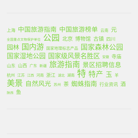
中国旅游指南
中国旅游榜单
元
上海
云南
公园
北京
古镇
博物馆
四川
全国重点文物保护单位
国内游
国家森林公园
园林
国家地理标志产品
国家湿地公园
国家级风景名胜区
寺庙
安徽
旅游指南
景区招聘信息
山西
山东
广东
新疆
特
特产
玉
浙江
杭州
羊
江苏
河南
湖南
江西
湖北
美景
蜘蛛指南
自然风光
茶
酒
行业资讯
苏州
鱼
陕西