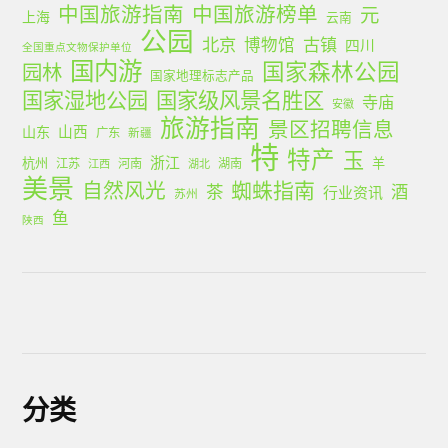
中国旅游指南
中国旅游榜单
元
上海
云南
公园
北京
古镇
博物馆
四川
全国重点文物保护单位
国内游
国家森林公园
园林
国家地理标志产品
国家湿地公园
国家级风景名胜区
寺庙
安徽
旅游指南
景区招聘信息
山西
山东
广东
新疆
特
特产
玉
浙江
杭州
羊
江苏
河南
湖南
江西
湖北
美景
蜘蛛指南
自然风光
茶
酒
行业资讯
苏州
鱼
陕西
分类