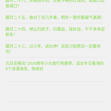
腊月二十六，杀猪割年肉：你家今晚的红烧肉，是甜口还
是咸口？
腊月二十五，做对了这几件事，明年一整年都福气满满！
腊月二十四，掸尘扫房子，扫霉运，接好运，干干净净迎
新年！
腊月二十三，过小年，送灶神！这些习俗禁忌一定要讲
究！
元旦去哪玩? 2026跨年小众旅行地推荐，适合冬日看海的
8个浪漫海岛，快收好