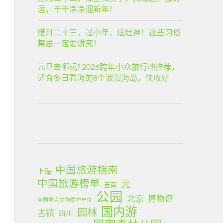
运，干干净净迎新年！
腊月二十三，过小年，送灶神！这些习俗
禁忌一定要讲究！
元旦去哪玩? 2026跨年小众旅行地推荐，
适合冬日看海的8个浪漫海岛，快收好
中国旅游指南
上海
中国旅游榜单
元
云南
公园
北京
博物馆
全国重点文物保护单位
国内游
园林
古镇
四川