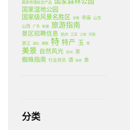
国家森林公园
国家地理标志产品
国家湿地公园
国家级风景名胜区
寺庙
山东
安徽
旅游指南
山西
广东
新疆
景区招聘信息
杭州
江苏
河南
江西
特
特产
玉
浙江
羊
湖南
湖北
美景
自然风光
茶
苏州
蜘蛛指南
酒
鱼
行业资讯
陕西
分类