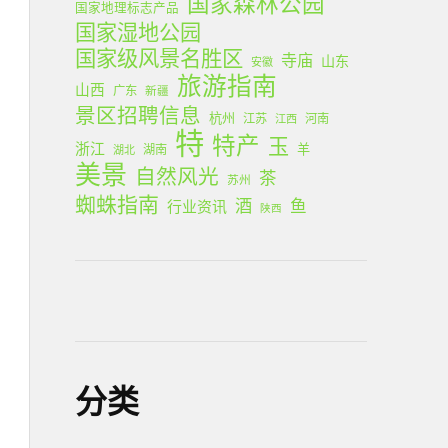
国家森林公园
国家地理标志产品
国家湿地公园
国家级风景名胜区
寺庙
山东
安徽
旅游指南
山西
广东
新疆
景区招聘信息
杭州
江苏
河南
江西
特
特产
玉
浙江
羊
湖南
湖北
美景
自然风光
茶
苏州
蜘蛛指南
酒
鱼
行业资讯
陕西
分类