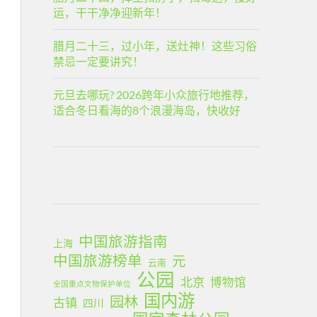
运，干干净净迎新年！
腊月二十三，过小年，送灶神！这些习俗
禁忌一定要讲究！
元旦去哪玩? 2026跨年小众旅行地推荐，
适合冬日看海的8个浪漫海岛，快收好
中国旅游指南
上海
中国旅游榜单
元
云南
公园
北京
博物馆
全国重点文物保护单位
国内游
园林
古镇
四川