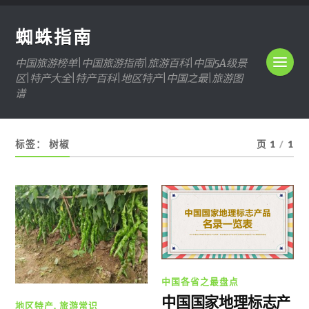
蜘蛛指南
中国旅游榜单|中国旅游指南|旅游百科|中国5A级景
区|特产大全|特产百科|地区特产|中国之最|旅游图
谱
标签：
树椒
页 1
/
1
中国各省之最盘点
中国国家地理标志产
地区特产
,
旅游常识