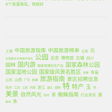
8个浪漫海岛，快收好
中国旅游指南
中国旅游榜单
元
上海
云南
公园
北京
古镇
博物馆
四川
全国重点文物保护单位
国内游
国家森林公园
园林
国家地理标志产品
国家湿地公园
国家级风景名胜区
寺庙
安徽
旅游指南
景区招聘信息
山西
山东
广东
新疆
特
特产
玉
浙江
杭州
羊
江苏
河南
湖南
江西
湖北
美景
蜘蛛指南
自然风光
茶
酒
行业资讯
苏州
鱼
陕西