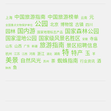
中国旅游指南
中国旅游榜单
元
上海
云南
公园
北京
古镇
博物馆
四川
全国重点文物保护单位
国内游
国家森林公园
园林
国家地理标志产品
国家湿地公园
国家级风景名胜区
寺庙
安徽
旅游指南
景区招聘信息
山西
山东
广东
新疆
特
特产
玉
浙江
杭州
羊
江苏
河南
湖南
江西
湖北
美景
蜘蛛指南
自然风光
茶
酒
行业资讯
苏州
鱼
陕西