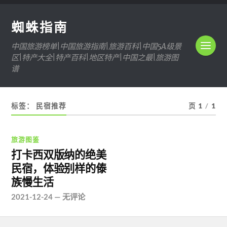
蜘蛛指南
中国旅游榜单|中国旅游指南|旅游百科|中国5A级景
区|特产大全|特产百科|地区特产|中国之最|旅游图
谱
标签：
民宿推荐
页 1
/
1
旅游图鉴
打卡西双版纳的绝美
民宿，体验别样的傣
族慢生活
2021-12-24
—
无评论