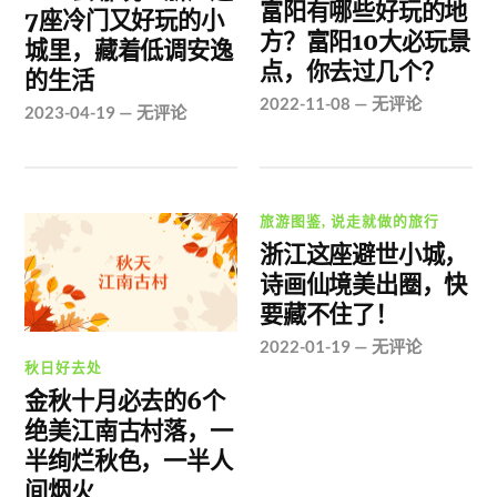
富阳有哪些好玩的地
7座冷门又好玩的小
方？富阳10大必玩景
城里，藏着低调安逸
点，你去过几个？
的生活
2022-11-08
—
无评论
2023-04-19
—
无评论
旅游图鉴
,
说走就做的旅行
浙江这座避世小城，
诗画仙境美出圈，快
要藏不住了！
2022-01-19
—
无评论
秋日好去处
金秋十月必去的6个
绝美江南古村落，一
半绚烂秋色，一半人
间烟火