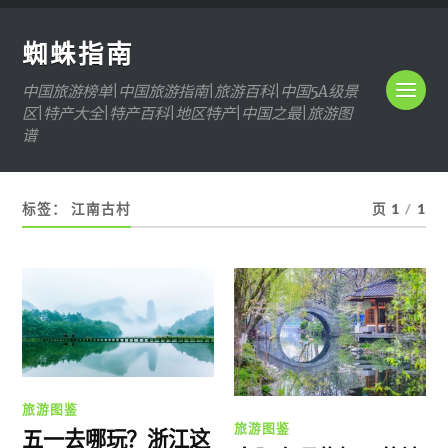
蜘蛛指南
中国旅游榜单|中国旅游指南|旅游百科|中国5A级景
区|特产大全|特产百科|地区特产|中国之最|旅游图
谱
标签：
江南古村
页 1
/
1
旅游图鉴
旅游图鉴
五一去哪玩？浙江这