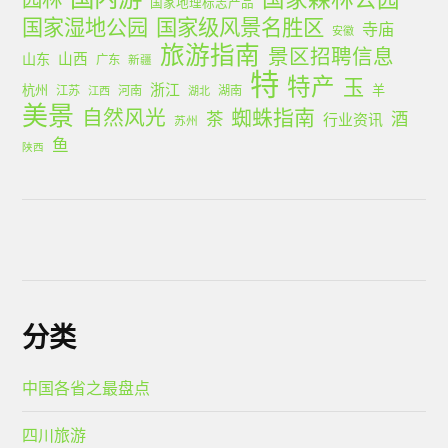
国家地理标志产品
国家湿地公园
国家级风景名胜区
寺庙
安徽
旅游指南
景区招聘信息
山西
山东
广东
新疆
特
特产
玉
浙江
杭州
羊
江苏
河南
湖南
江西
湖北
美景
蜘蛛指南
自然风光
茶
酒
行业资讯
苏州
鱼
陕西
分类
中国各省之最盘点
四川旅游