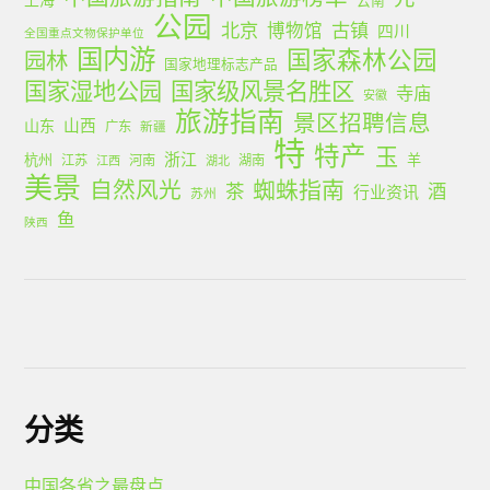
公园
北京
古镇
博物馆
四川
全国重点文物保护单位
国内游
国家森林公园
园林
国家地理标志产品
国家湿地公园
国家级风景名胜区
寺庙
安徽
旅游指南
景区招聘信息
山西
山东
广东
新疆
特
特产
玉
浙江
杭州
羊
江苏
河南
湖南
江西
湖北
美景
蜘蛛指南
自然风光
茶
酒
行业资讯
苏州
鱼
陕西
分类
中国各省之最盘点