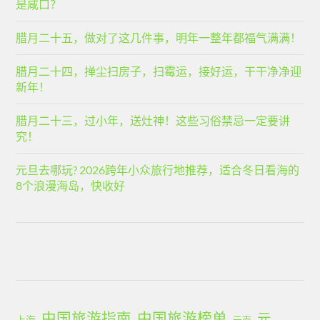
是咸口？
腊月二十五，做对了这几件事，明年一整年都福气满满！
腊月二十四，掸尘扫房子，扫霉运，接好运，干干净净迎
新年！
腊月二十三，过小年，送灶神！这些习俗禁忌一定要讲
究！
元旦去哪玩? 2026跨年小众旅行地推荐，适合冬日看海的
8个浪漫海岛，快收好
中国旅游指南
中国旅游榜单
元
上海
云南