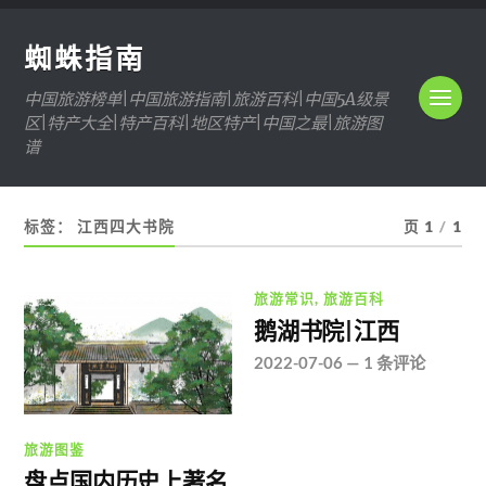
蜘蛛指南
中国旅游榜单|中国旅游指南|旅游百科|中国5A级景
区|特产大全|特产百科|地区特产|中国之最|旅游图
谱
标签：
江西四大书院
页 1
/
1
旅游常识
,
旅游百科
鹅湖书院|江西
2022-07-06
—
1 条评论
旅游图鉴
盘点国内历史上著名