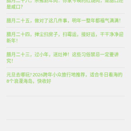
腊月二十六，杀猪割年肉：你家今晚的红烧肉，是甜口还
是咸口？
腊月二十五，做对了这几件事，明年一整年都福气满满！
腊月二十四，掸尘扫房子，扫霉运，接好运，干干净净迎
新年！
腊月二十三，过小年，送灶神！这些习俗禁忌一定要讲
究！
元旦去哪玩? 2026跨年小众旅行地推荐，适合冬日看海的
8个浪漫海岛，快收好