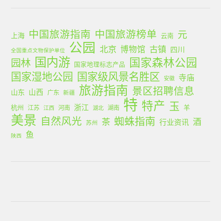
中国旅游指南
中国旅游榜单
元
上海
云南
公园
北京
古镇
博物馆
四川
全国重点文物保护单位
国内游
国家森林公园
园林
国家地理标志产品
国家湿地公园
国家级风景名胜区
寺庙
安徽
旅游指南
景区招聘信息
山西
山东
广东
新疆
特
特产
玉
浙江
杭州
羊
江苏
河南
湖南
江西
湖北
美景
蜘蛛指南
自然风光
茶
酒
行业资讯
苏州
鱼
陕西