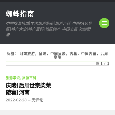
蜘蛛指南
中国旅游榜单|中国旅游指南|旅游百科|中国5A级景
区|特产大全|特产百科|地区特产|中国之最|旅游图
谱
标签：
河南旅游，皇陵，中国皇陵，古墓，中国古墓，后周
皇陵
页 1
/
1
旅游常识
,
旅游百科
庆陵|后周世宗柴荣
陵寝|河南
2022-02-28
—
无评论