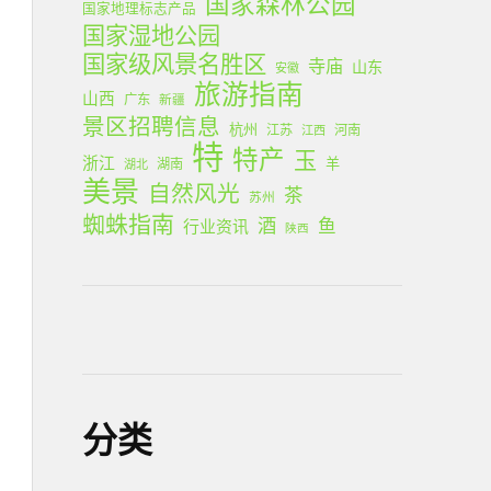
国家森林公园
国家地理标志产品
国家湿地公园
国家级风景名胜区
寺庙
山东
安徽
旅游指南
山西
广东
新疆
景区招聘信息
杭州
江苏
河南
江西
特
特产
玉
浙江
羊
湖南
湖北
美景
自然风光
茶
苏州
蜘蛛指南
酒
鱼
行业资讯
陕西
分类