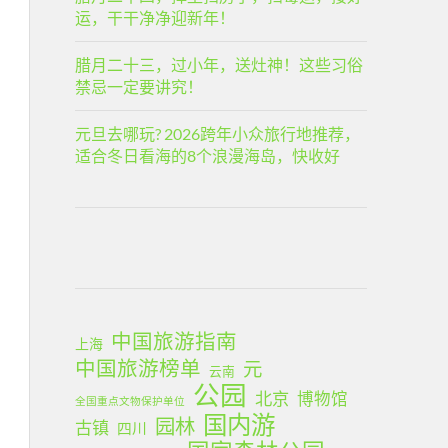
运，干干净净迎新年！
腊月二十三，过小年，送灶神！这些习俗
禁忌一定要讲究！
元旦去哪玩? 2026跨年小众旅行地推荐，
适合冬日看海的8个浪漫海岛，快收好
中国旅游指南
上海
中国旅游榜单
元
云南
公园
北京
博物馆
全国重点文物保护单位
国内游
园林
古镇
四川