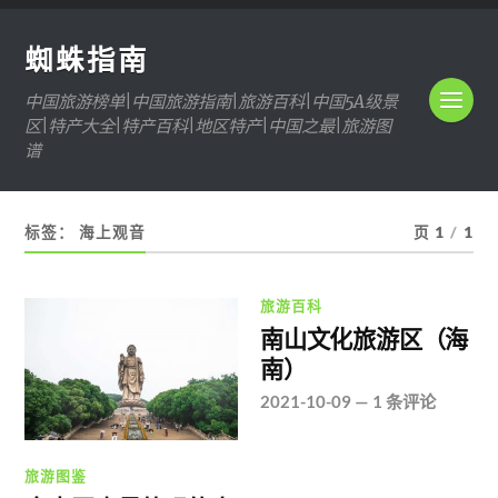
蜘蛛指南
中国旅游榜单|中国旅游指南|旅游百科|中国5A级景
区|特产大全|特产百科|地区特产|中国之最|旅游图
谱
标签：
海上观音
页 1
/
1
旅游百科
南山文化旅游区（海
南）
2021-10-09
—
1 条评论
旅游图鉴