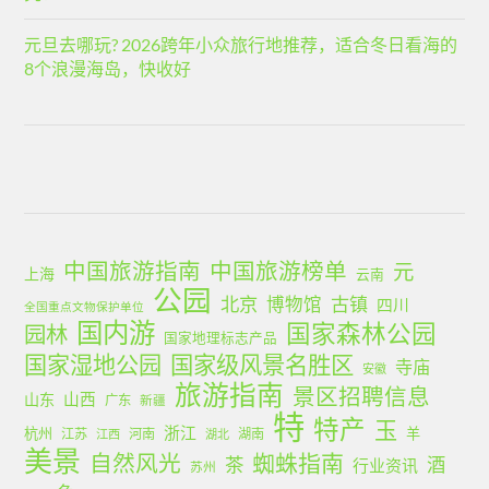
元旦去哪玩? 2026跨年小众旅行地推荐，适合冬日看海的
8个浪漫海岛，快收好
中国旅游指南
中国旅游榜单
元
上海
云南
公园
北京
古镇
博物馆
四川
全国重点文物保护单位
国内游
国家森林公园
园林
国家地理标志产品
国家湿地公园
国家级风景名胜区
寺庙
安徽
旅游指南
景区招聘信息
山西
山东
广东
新疆
特
特产
玉
浙江
杭州
羊
江苏
河南
湖南
江西
湖北
美景
蜘蛛指南
自然风光
茶
酒
行业资讯
苏州