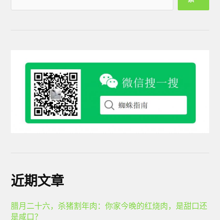
近期文章
腊月二十六，杀猪割年肉：你家今晚的红烧肉，是甜口还
是咸口？