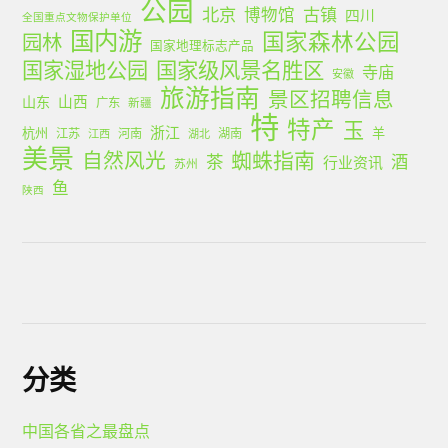
公园
北京
古镇
博物馆
四川
全国重点文物保护单位
国内游
国家森林公园
园林
国家地理标志产品
国家湿地公园
国家级风景名胜区
寺庙
安徽
旅游指南
景区招聘信息
山西
山东
广东
新疆
特
特产
玉
浙江
杭州
羊
江苏
河南
湖南
江西
湖北
美景
蜘蛛指南
自然风光
茶
酒
行业资讯
苏州
鱼
陕西
分类
中国各省之最盘点