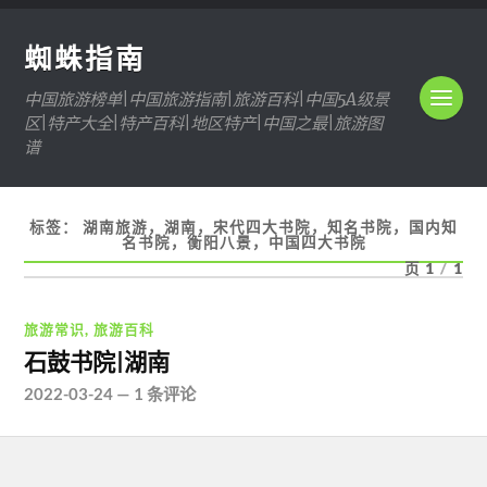
蜘蛛指南
中国旅游榜单|中国旅游指南|旅游百科|中国5A级景
区|特产大全|特产百科|地区特产|中国之最|旅游图
谱
标签：
湖南旅游，湖南，宋代四大书院，知名书院，国内知
名书院，衡阳八景，中国四大书院
页 1
/
1
旅游常识
,
旅游百科
石鼓书院|湖南
2022-03-24
—
1 条评论