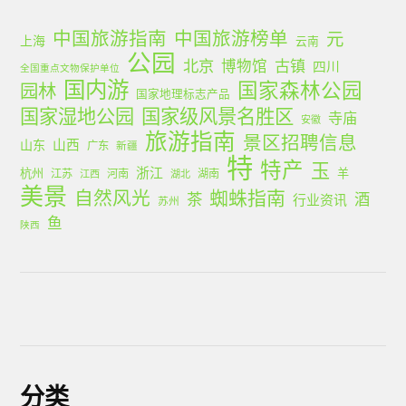
中国旅游指南
中国旅游榜单
元
上海
云南
公园
北京
古镇
博物馆
四川
全国重点文物保护单位
国内游
国家森林公园
园林
国家地理标志产品
国家湿地公园
国家级风景名胜区
寺庙
安徽
旅游指南
景区招聘信息
山西
山东
广东
新疆
特
特产
玉
浙江
杭州
羊
江苏
河南
湖南
江西
湖北
美景
蜘蛛指南
自然风光
茶
酒
行业资讯
苏州
鱼
陕西
分类