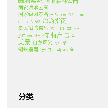
国家森林公园
国家地理标志产品
国家湿地公园
国家级风景名胜区
寺庙
山东
安徽
旅游指南
山西
广东
新疆
景区招聘信息
杭州
江苏
河南
江西
特
特产
玉
浙江
羊
湖南
湖北
美景
自然风光
茶
苏州
蜘蛛指南
酒
鱼
行业资讯
陕西
分类