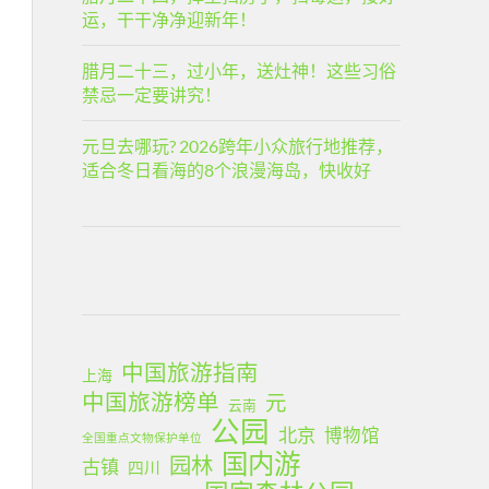
运，干干净净迎新年！
腊月二十三，过小年，送灶神！这些习俗
禁忌一定要讲究！
元旦去哪玩? 2026跨年小众旅行地推荐，
适合冬日看海的8个浪漫海岛，快收好
中国旅游指南
上海
中国旅游榜单
元
云南
公园
北京
博物馆
全国重点文物保护单位
国内游
园林
古镇
四川