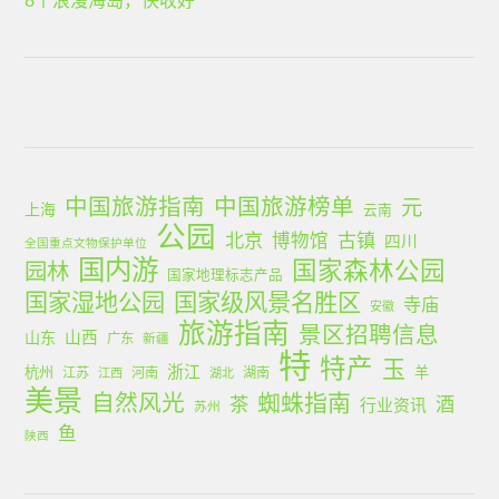
中国旅游指南
中国旅游榜单
元
上海
云南
公园
北京
古镇
博物馆
四川
全国重点文物保护单位
国内游
国家森林公园
园林
国家地理标志产品
国家湿地公园
国家级风景名胜区
寺庙
安徽
旅游指南
景区招聘信息
山西
山东
广东
新疆
特
特产
玉
浙江
杭州
羊
江苏
河南
湖南
江西
湖北
美景
蜘蛛指南
自然风光
茶
酒
行业资讯
苏州
鱼
陕西