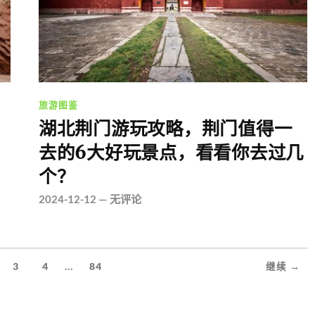
旅游图鉴
湖北荆门游玩攻略，荆门值得一
！
去的6大好玩景点，看看你去过几
个？
2024-12-12
—
无评论
...
3
4
84
继续 →