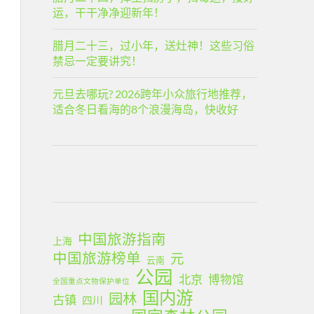
运，干干净净迎新年！
腊月二十三，过小年，送灶神！这些习俗
禁忌一定要讲究！
元旦去哪玩? 2026跨年小众旅行地推荐，
适合冬日看海的8个浪漫海岛，快收好
中国旅游指南
上海
中国旅游榜单
元
云南
公园
北京
博物馆
全国重点文物保护单位
国内游
园林
古镇
四川