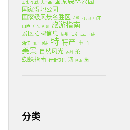
国家森林公园
国家地理标志产品
国家湿地公园
国家级风景名胜区
寺庙
山东
安徽
旅游指南
山西
广东
新疆
景区招聘信息
杭州
江苏
河南
江西
特
特产
玉
浙江
羊
湖南
湖北
美景
自然风光
茶
苏州
蜘蛛指南
酒
鱼
行业资讯
陕西
分类