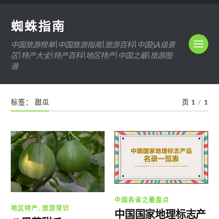
蜘蛛指南
中国旅游榜单|中国旅游指南|旅游百科|中国5A级景
区|特产大全|特产百科|地区特产|中国之最|旅游图
谱
标签：
甜瓜
页 1
/
1
中国各省之最盘点
地区特产
,
旅游常识
中国国家地理标志产