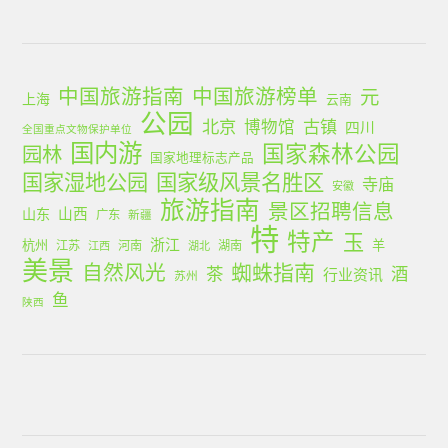
中国旅游指南
中国旅游榜单
元
上海
云南
公园
北京
古镇
博物馆
四川
全国重点文物保护单位
国内游
国家森林公园
园林
国家地理标志产品
国家湿地公园
国家级风景名胜区
寺庙
安徽
旅游指南
景区招聘信息
山西
山东
广东
新疆
特
特产
玉
浙江
杭州
羊
江苏
河南
湖南
江西
湖北
美景
蜘蛛指南
自然风光
茶
酒
行业资讯
苏州
鱼
陕西