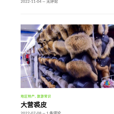
2022-11-04
—
无评论
地区特产
,
旅游常识
大营裘皮
2022-07-08
—
1 条评论