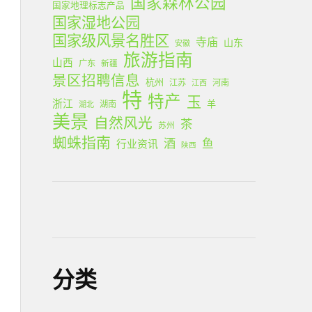
国家森林公园
国家地理标志产品
国家湿地公园
国家级风景名胜区
寺庙
山东
安徽
旅游指南
山西
广东
新疆
景区招聘信息
杭州
江苏
河南
江西
特
特产
玉
浙江
羊
湖南
湖北
美景
自然风光
茶
苏州
蜘蛛指南
酒
鱼
行业资讯
陕西
分类