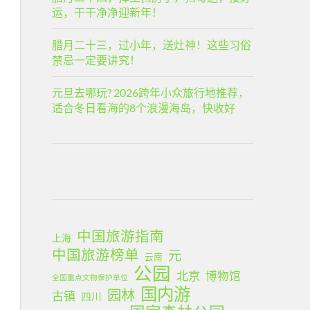
运，干干净净迎新年！
腊月二十三，过小年，送灶神！这些习俗
禁忌一定要讲究！
元旦去哪玩? 2026跨年小众旅行地推荐，
适合冬日看海的8个浪漫海岛，快收好
中国旅游指南
上海
中国旅游榜单
元
云南
公园
北京
博物馆
全国重点文物保护单位
国内游
园林
古镇
四川