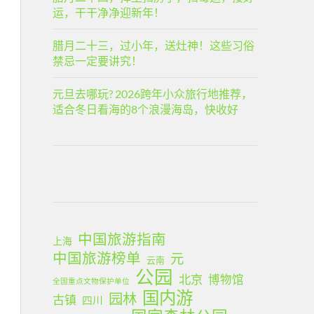
运，干干净净迎新年！
腊月二十三，过小年，送灶神！这些习俗
禁忌一定要讲究！
元旦去哪玩? 2026跨年小众旅行地推荐，
适合冬日看海的8个浪漫海岛，快收好
中国旅游指南
上海
中国旅游榜单
元
云南
公园
北京
博物馆
全国重点文物保护单位
国内游
园林
古镇
四川