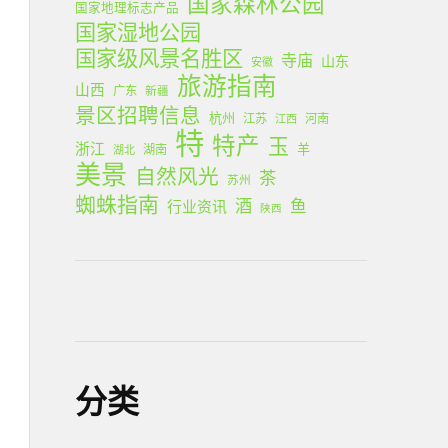
国家森林公园
国家地理标志产品
国家湿地公园
国家级风景名胜区
寺庙
山东
安徽
旅游指南
山西
广东
新疆
景区招聘信息
杭州
江苏
河南
江西
特
特产
玉
浙江
羊
湖南
湖北
美景
自然风光
茶
苏州
蜘蛛指南
酒
鱼
行业资讯
陕西
分类